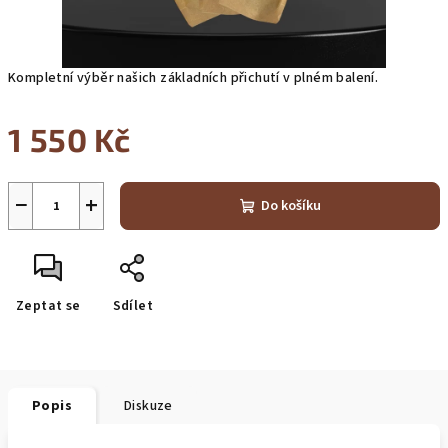
Kompletní výběr našich základních přichutí v plném balení.
1 550 Kč
Měrná
cena:
−
+
Do košíku
Zeptat se
Sdílet
Popis
Diskuze