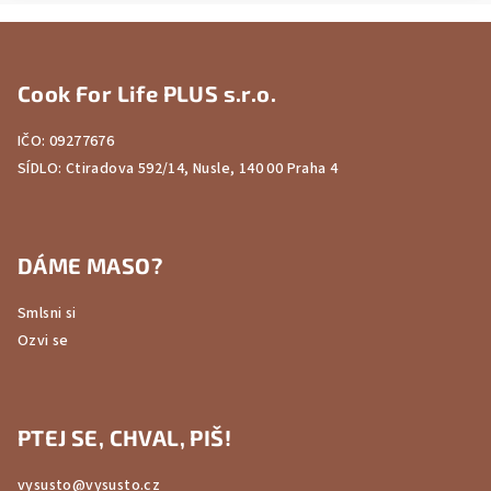
Z
á
Cook For Life PLUS s.r.o.
p
a
IČO: 09277676
t
SÍDLO: Ctiradova 592/14, Nusle, 140 00 Praha 4
í
DÁME MASO?
Smlsni si
Ozvi se
PTEJ SE, CHVAL, PIŠ!
vysusto@vysusto.cz