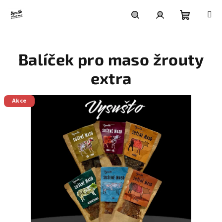
Přejít
na
obsah
Nákupní
Hledat
Přihlášení
Balíček pro maso žrouty
košík
extra
Akce