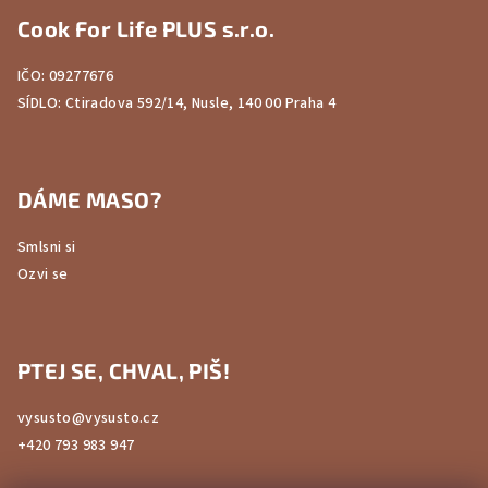
á
Cook For Life PLUS s.r.o.
p
a
IČO: 09277676
t
SÍDLO: Ctiradova 592/14, Nusle, 140 00 Praha 4
í
DÁME MASO?
Smlsni si
Ozvi se
PTEJ SE, CHVAL, PIŠ!
vysusto@vysusto.cz
+420 793 983 947