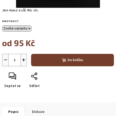
Jen maso a sůl. Nic víc.
HMOTNOST
od
95 Kč
Měrná
cena:
−
+
Do košíku
Zeptat se
Sdílet
Popis
Diskuze